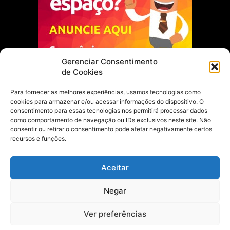
Gerenciar Consentimento
de Cookies
Para fornecer as melhores experiências, usamos tecnologias como
cookies para armazenar e/ou acessar informações do dispositivo. O
Escolha do Editor
consentimento para essas tecnologias nos permitirá processar dados
como comportamento de navegação ou IDs exclusivos neste site. Não
Justiça Itinerante garante regularização
consentir ou retirar o consentimento pode afetar negativamente certos
fundiária e casamento comunitário para
recursos e funções.
famílias em Portel
21 de maio de 2026
Aceitar
Portel estreia com empate no futsal
Negar
feminino pelos Jogos Estudantis Paraenses
no Marajó
21 de maio de 2026
Ver preferências