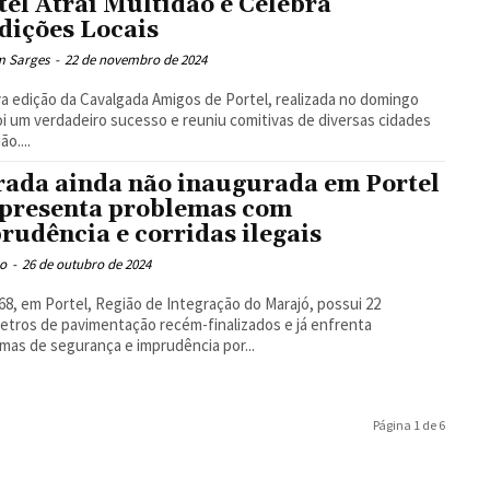
tel Atrai Multidão e Celebra
dições Locais
m Sarges
-
22 de novembro de 2024
va edição da Cavalgada Amigos de Portel, realizada no domingo
foi um verdadeiro sucesso e reuniu comitivas de diversas cidades
ão....
rada ainda não inaugurada em Portel
apresenta problemas com
rudência e corridas ilegais
o
-
26 de outubro de 2024
68, em Portel, Região de Integração do Marajó, possui 22
etros de pavimentação recém-finalizados e já enfrenta
mas de segurança e imprudência por...
Página 1 de 6