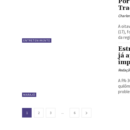
Por
Tra
Charle
A oita
(17), 
da regi
ENTRETENIMENTO
Est
já 
imp
Redaçã
A PA-3
quilôm
proble
MARAJÓ
...
1
2
3
6