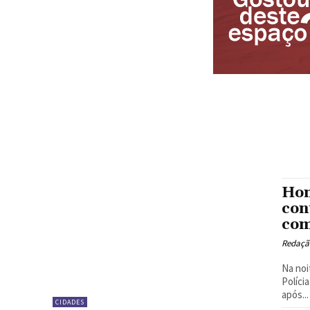
Hom
con
com
Redaçã
Na noi
Políci
após...
CIDADES