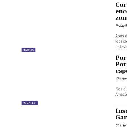
Cor
enc
zon
Redaçã
Após d
locali
estava.
MARAJÓ
Por
Por
esp
Charle
Nos di
Amazôn
AQUAFEST
Ins
Gar
Charle