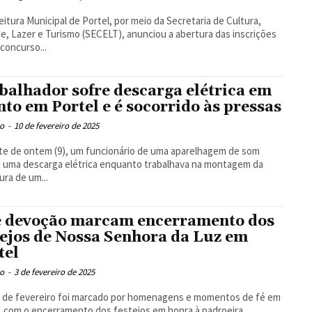
eitura Municipal de Portel, por meio da Secretaria de Cultura,
e, Lazer e Turismo (SECELT), anunciou a abertura das inscrições
 concurso...
balhador sofre descarga elétrica em
nto em Portel e é socorrido às pressas
o
-
10 de fevereiro de 2025
te de ontem (9), um funcionário de uma aparelhagem de som
 uma descarga elétrica enquanto trabalhava na montagem da
ura de um...
e devoção marcam encerramento dos
tejos de Nossa Senhora da Luz em
tel
o
-
3 de fevereiro de 2025
2 de fevereiro foi marcado por homenagens e momentos de fé em
, com o encerramento dos festejos em honra à padroeira...