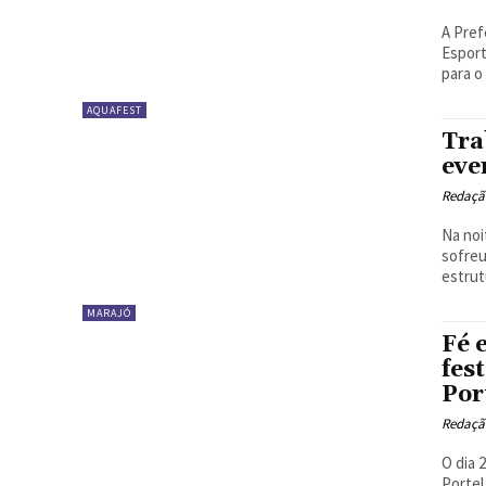
A Pref
Esport
para o
AQUAFEST
Tra
eve
Redaçã
Na noi
sofreu
estrut
MARAJÓ
Fé 
fes
Por
Redaçã
O dia 
Portel