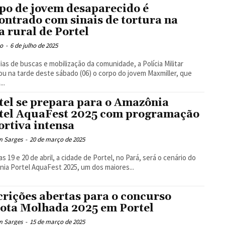
po de jovem desaparecido é
ontrado com sinais de tortura na
a rural de Portel
o
-
6 de julho de 2025
ias de buscas e mobilização da comunidade, a Polícia Militar
zou na tarde deste sábado (06) o corpo do jovem Maxmiller, que
..
tel se prepara para o Amazônia
tel AquaFest 2025 com programação
ortiva intensa
m Sarges
-
20 de março de 2025
as 19 e 20 de abril, a cidade de Portel, no Pará, será o cenário do
ia Portel AquaFest 2025, um dos maiores...
crições abertas para o concurso
ota Molhada 2025 em Portel
m Sarges
-
15 de março de 2025