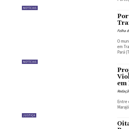
NOTÍCIAS
Por
Tra
Folha d
O muni
em Tra
Pará (
NOTÍCIAS
Pro
Vio
em 
Redaçã
Entre 
Marajó
JUSTIÇA
Oit