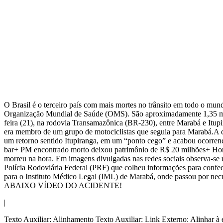
O Brasil é o terceiro país com mais mortes no trânsito em todo o mun
Organização Mundial de Saúde (OMS). São aproximadamente 1,35 milhã
feira (21), na rodovia Transamazônica (BR-230), entre Marabá e Itupira
era membro de um grupo de motociclistas que seguia para Marabá.A col
um retorno sentido Itupiranga, em um “ponto cego” e acabou ocor
bar+ PM encontrado morto deixou patrimônio de R$ 20 milhões+ Ho
morreu na hora. Em imagens divulgadas nas redes sociais observa-se um
Polícia Rodoviária Federal (PRF) que colheu informações para confec
para o Instituto Médico Legal (IML) de Marabá, onde passou por nec
ABAIXO VÍDEO DO ACIDENTE!
|
Texto Auxiliar: Alinhamento Texto Auxiliar: Link Externo: Alinhar à e