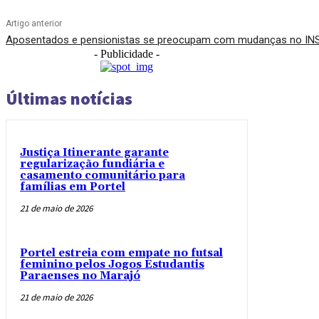
Artigo anterior
Aposentados e pensionistas se preocupam com mudanças no IN
- Publicidade -
Últimas notícias
Justiça Itinerante garante
regularização fundiária e
casamento comunitário para
famílias em Portel
21 de maio de 2026
Portel estreia com empate no futsal
feminino pelos Jogos Estudantis
Paraenses no Marajó
21 de maio de 2026