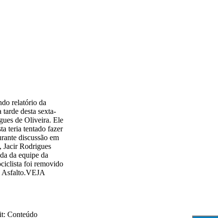
do relatório da
tarde desta sexta-
gues de Oliveira. Ele
a teria tentado fazer
rante discussão em
 Jacir Rodrigues
ada da equipe da
iclista foi removido
do Asfalto.VEJA
xit: Conteúdo