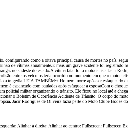
do, configurando como a oitava principal causa de mortes no país, segun
o de vítimas anualmente.E mais um grave acidente foi registrado na 
nga, no sudeste do estado.A vítima fatal foi o motociclista Jacir Rodri
isão entre os veículos teria ocorrido no momento em que o motociclist
rendo a tragédia.LEIA TAMBÉM:+ Homem morre após ser esfaqueado du
mem é espancado com pauladas após esfaquear a esposaCom o choque,
 policial militar organizando o trânsito. Ele ficou no local até a cheg
cionar o Boletim de Ocorrência Acidente de Trânsito. O corpo do motoc
ropsia. Jacir Rodrigues de Oliveira fazia parte do Moto Clube Bodes 
squerda: Alinhar à direita: Alinhar ao centro: Fullscreen: Fullscreen E