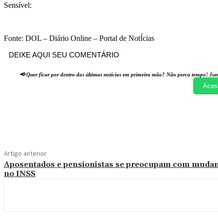
Sensível:
Fonte: DOL – Diário Online – Portal de NotÍcias
DEIXE AQUI SEU COMENTÁRIO
📢 Quer ficar por dentro das últimas notícias em primeira mão? Não perca tempo! Jun
Aces
Compartilhado
Artigo anterior
Aposentados e pensionistas se preocupam com muda
no INSS