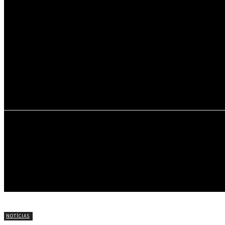
29.4
C
Portel
INÍCIO
NOTÍCIAS
CÍRIO DE NAZARÉ
NOTÍCIAS