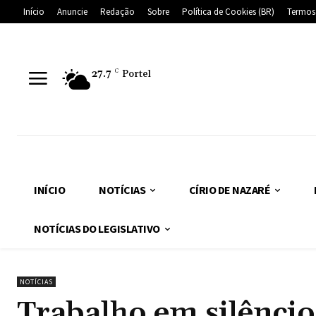
Início
Anuncie
Redação
Sobre
Política de Cookies (BR)
Termos
27.7
C
Portel
INÍCIO
NOTÍCIAS
CÍRIO DE NAZARÉ
NOTÍCIAS DO LEGISLATIVO
NOTÍCIAS
Trabalho em silêncio 