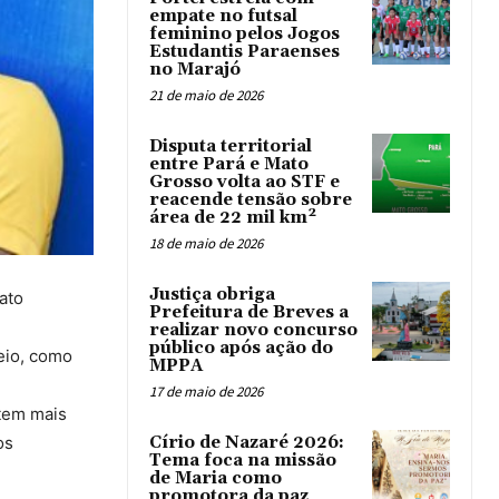
empate no futsal
feminino pelos Jogos
Estudantis Paraenses
no Marajó
21 de maio de 2026
Disputa territorial
entre Pará e Mato
Grosso volta ao STF e
reacende tensão sobre
área de 22 mil km²
18 de maio de 2026
Justiça obriga
ato
Prefeitura de Breves a
realizar novo concurso
público após ação do
eio, como
MPPA
17 de maio de 2026
 tem mais
os
Círio de Nazaré 2026:
Tema foca na missão
de Maria como
promotora da paz