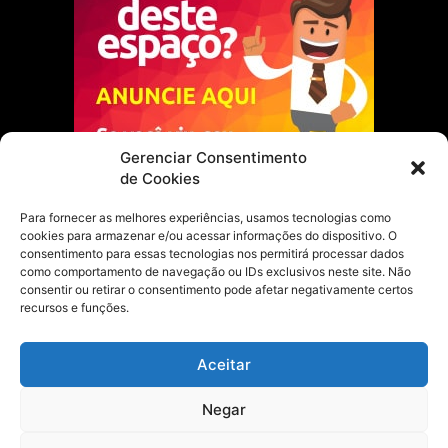
Gerenciar Consentimento
de Cookies
Para fornecer as melhores experiências, usamos tecnologias como
cookies para armazenar e/ou acessar informações do dispositivo. O
Escolha do Editor
consentimento para essas tecnologias nos permitirá processar dados
como comportamento de navegação ou IDs exclusivos neste site. Não
Justiça Itinerante garante regularização
consentir ou retirar o consentimento pode afetar negativamente certos
fundiária e casamento comunitário para
recursos e funções.
famílias em Portel
21 de maio de 2026
Aceitar
Portel estreia com empate no futsal
Negar
feminino pelos Jogos Estudantis Paraenses
no Marajó