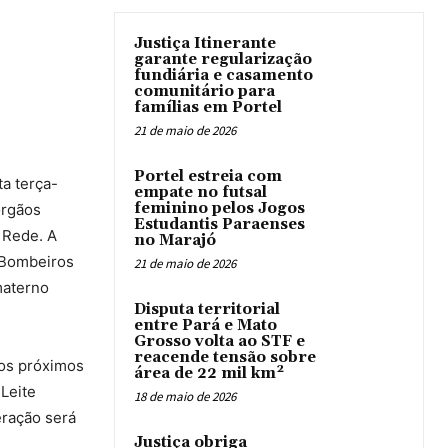
Justiça Itinerante
garante regularização
fundiária e casamento
comunitário para
famílias em Portel
21 de maio de 2026
Portel estreia com
a terça-
empate no futsal
feminino pelos Jogos
órgãos
Estudantis Paraenses
 Rede. A
no Marajó
 Bombeiros
21 de maio de 2026
materno
Disputa territorial
entre Pará e Mato
Grosso volta ao STF e
reacende tensão sobre
 os próximos
área de 22 mil km²
 Leite
18 de maio de 2026
eração será
Justiça obriga