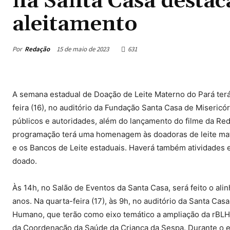
na Santa Casa destac
aleitamento
Por
Redação
15 de maio de 2023
631
A semana estadual de Doação de Leite Materno do Pará ter
feira (16), no auditório da Fundação Santa Casa de Miseric
públicos e autoridades, além do lançamento do filme da Re
programação terá uma homenagem às doadoras de leite mat
e os Bancos de Leite estaduais. Haverá também atividades e
doado.
Às 14h, no Salão de Eventos da Santa Casa, será feito o al
anos. Na quarta-feira (17), às 9h, no auditório da Santa Cas
Humano, que terão como eixo temático a ampliação da rBLH 
da Coordenação da Saúde da Criança da Sespa. Durante o e