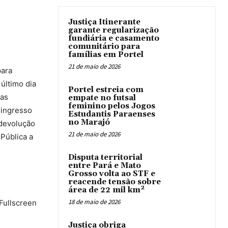
Justiça Itinerante
garante regularização
fundiária e casamento
comunitário para
famílias em Portel
21 de maio de 2026
para
último dia
Portel estreia com
gas
empate no futsal
feminino pelos Jogos
 ingresso
Estudantis Paraenses
no Marajó
 devolução
21 de maio de 2026
 Pública a
Disputa territorial
entre Pará e Mato
Grosso volta ao STF e
reacende tensão sobre
área de 22 mil km²
18 de maio de 2026
 Fullscreen
Justiça obriga