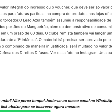
valor integral do ingresso ou o voucher, que deve ser ao valor 
sos para futuras partidas, na compra de produtos nas lojas ofic
o torcedor.O Leão Azul também assumiu a responsabilidade de
dos portões do Mangueirão, além do demonstrativo de consum
to em um prazo de 60 dias. O clube remista também vai lançar u
rante a 1ª infância”. O material irá precisar ser aprovado pelo 
o combinado de maneira injustificada, será multado no valor d
Defesa dos Direitos Difusos. Ver essa foto no Instagram Uma pu
ira mão? Não perca tempo! Junte-se ao nosso canal no WhatsAp
 link abaixo para se inscrever agora mesmo: