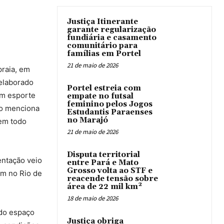
Justiça Itinerante
garante regularização
fundiária e casamento
comunitário para
famílias em Portel
21 de maio de 2026
praia, em
 elaborado
Portel estreia com
um esporte
empate no futsal
feminino pelos Jogos
to menciona
Estudantis Paraenses
no Marajó
 em todo
21 de maio de 2026
Disputa territorial
entação veio
entre Pará e Mato
Grosso volta ao STF e
am no Rio de
reacende tensão sobre
área de 22 mil km²
18 de maio de 2026
ado espaço
Justiça obriga