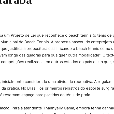
Marabá
Compartilhado
a um Projeto de Lei que reconhece o beach tennis (o tênis de 
Dia Municipal do Beach Tennis. A proposta nasceu do anteprojeto
 que justifica a propositura classificando o beach tennis como 
tavam longe das quadras para qualquer outra modalidade”. O tex
 competições realizadas em outros estados do país e cita que,
.
a, inicialmente considerado uma atividade recreativa. A regulam
a prática. No Brasil, os primeiros registros do esporte surgir
 reservam espaço para partidas do tênis de praia.
opulação. Para a atendente Thannyelly Gama, embora tenha ganh