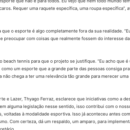
m esporte que não é para todos. Eu vejo que nem todo mundo te
caros. Requer uma raquete específica, uma roupa específica”, av
a que o esporte é algo completamente fora da sua realidade. “E
se preocupar com coisas que realmente fossem do interesse da
ao beach tennis para que o projeto se justifique. “Eu acho que é
como um esporte que a grande parte das pessoas consiga prat
da não chega a ter uma relevância tão grande para merecer uma 
te e Lazer, Thyago Ferraz, esclarece que iniciativas como a de
em alguma legislação nesse sentido, isso contribui com o noss
, voltadas à modalidade esportiva. Isso já aconteceu antes com
ismo. Com certeza, dá um respaldo, um amparo, para implemen
retário.