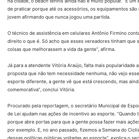
na cidade, o beach tennis ainda não é muito popular. “É u
de praticar porque até os acessórios, os equipamentos são 
jovem afirmando que nunca jogou uma partida.
O técnico de assistência em celulares Antônio Firmino cont
direito o que é. Só acho que esses vereadores tinham que 
coisas que melhorassem a vida da gente”, afirma.
Já para a atendente Vitória Araújo, falta mais popularidade 
proposta que não tem necessidade nenhuma, não vejo esse 
esporte diferente, a gente vê que está crescendo, mas ain
comemorativa”, conclui Vitória.
Procurado pela reportagem, o secretário Municipal de Espor
de Lei ajudam nas ações de incentivo ao esporte. “Quando t
porque abre portas para que a gente possa fazer mais ações
por exemplo. E, no ano passado, fizemos a Semana do Cicl
dessas políticas públicas voltadas ao esporte”, explica o sec