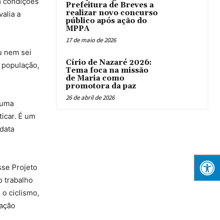
m condições
Prefeitura de Breves a
realizar novo concurso
alia a
público após ação do
MPPA
17 de maio de 2026
u nem sei
Círio de Nazaré 2026:
 população,
Tema foca na missão
de Maria como
promotora da paz
26 de abril de 2026
 uma
icar. É um
data
sse Projeto
o trabalho
 o ciclismo,
tação