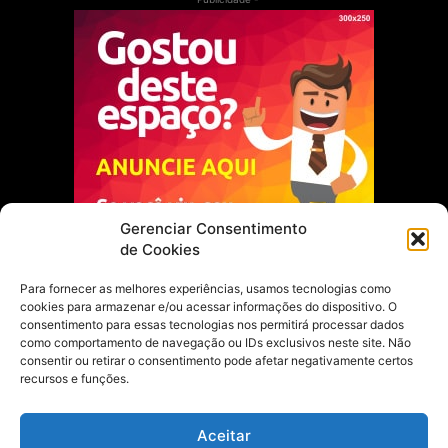
Gerenciar Consentimento
de Cookies
Para fornecer as melhores experiências, usamos tecnologias como
cookies para armazenar e/ou acessar informações do dispositivo. O
Escolha do Editor
consentimento para essas tecnologias nos permitirá processar dados
como comportamento de navegação ou IDs exclusivos neste site. Não
Justiça Itinerante garante regularização
consentir ou retirar o consentimento pode afetar negativamente certos
fundiária e casamento comunitário para
recursos e funções.
famílias em Portel
21 de maio de 2026
Aceitar