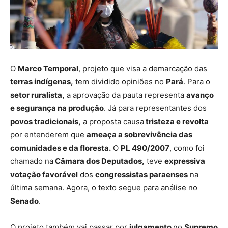
O
Marco Temporal
, projeto que visa a demarcação das
terras indígenas,
tem dividido opiniões no
Pará
. Para o
setor ruralista,
a aprovação da pauta representa
avanço
e segurança na produção
. Já para representantes dos
povos tradicionais,
a proposta causa
tristeza e revolta
por entenderem que
ameaça a sobrevivência das
comunidades e da floresta.
O
PL 490/2007
, como foi
chamado na
Câmara dos Deputados,
teve
expressiva
votação favorável
dos
congressistas paraenses
na
última semana. Agora, o texto segue para análise no
Senado
.
O projeto também vai passar por
julgamento
no
Supremo