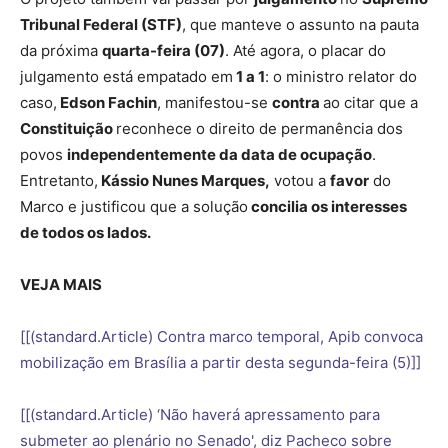
Tribunal Federal (STF)
, que manteve o assunto na pauta
da próxima
quarta-feira (07)
. Até agora, o placar do
julgamento está empatado em
1 a 1
: o ministro relator do
caso,
Edson Fachin
, manifestou-se
contra
ao citar que a
Constituição
reconhece o direito de permanência dos
povos
independentemente da data de ocupação
.
Entretanto,
Kássio Nunes Marques,
votou a
favor
do
Marco e justificou que a solução
concilia os interesses
de todos os lados.
VEJA MAIS
[[(standard.Article) Contra marco temporal, Apib convoca
mobilização em Brasília a partir desta segunda-feira (5)]]
[[(standard.Article) ‘Não haverá apressamento para
submeter ao plenário no Senado', diz Pacheco sobre