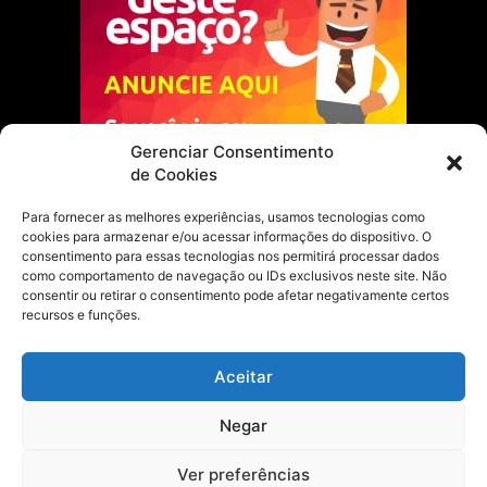
Gerenciar Consentimento
de Cookies
Para fornecer as melhores experiências, usamos tecnologias como
cookies para armazenar e/ou acessar informações do dispositivo. O
Escolha do Editor
consentimento para essas tecnologias nos permitirá processar dados
como comportamento de navegação ou IDs exclusivos neste site. Não
Justiça Itinerante garante regularização
consentir ou retirar o consentimento pode afetar negativamente certos
fundiária e casamento comunitário para
recursos e funções.
famílias em Portel
21 de maio de 2026
Aceitar
Portel estreia com empate no futsal
Negar
feminino pelos Jogos Estudantis Paraenses
no Marajó
21 de maio de 2026
Ver preferências