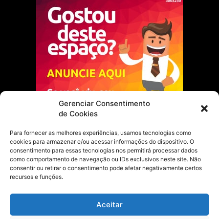
Gerenciar Consentimento
de Cookies
Para fornecer as melhores experiências, usamos tecnologias como
cookies para armazenar e/ou acessar informações do dispositivo. O
Escolha do Editor
consentimento para essas tecnologias nos permitirá processar dados
como comportamento de navegação ou IDs exclusivos neste site. Não
Justiça Itinerante garante regularização
consentir ou retirar o consentimento pode afetar negativamente certos
fundiária e casamento comunitário para
recursos e funções.
famílias em Portel
21 de maio de 2026
Aceitar