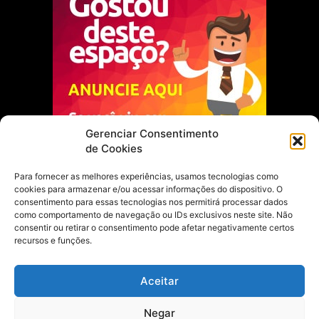
Gerenciar Consentimento
de Cookies
Para fornecer as melhores experiências, usamos tecnologias como
cookies para armazenar e/ou acessar informações do dispositivo. O
Escolha do Editor
consentimento para essas tecnologias nos permitirá processar dados
como comportamento de navegação ou IDs exclusivos neste site. Não
Justiça Itinerante garante regularização
consentir ou retirar o consentimento pode afetar negativamente certos
fundiária e casamento comunitário para
recursos e funções.
famílias em Portel
21 de maio de 2026
Aceitar
Portel estreia com empate no futsal
Negar
feminino pelos Jogos Estudantis Paraenses