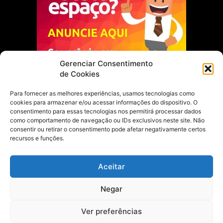
Gerenciar Consentimento
de Cookies
Para fornecer as melhores experiências, usamos tecnologias como
cookies para armazenar e/ou acessar informações do dispositivo. O
Escolha do Editor
consentimento para essas tecnologias nos permitirá processar dados
como comportamento de navegação ou IDs exclusivos neste site. Não
Justiça Itinerante garante regularização
consentir ou retirar o consentimento pode afetar negativamente certos
fundiária e casamento comunitário para
recursos e funções.
famílias em Portel
21 de maio de 2026
Aceitar
Portel estreia com empate no futsal
Negar
feminino pelos Jogos Estudantis Paraenses
no Marajó
21 de maio de 2026
Ver preferências