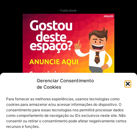
- Publicidade -
Gerenciar Consentimento
de Cookies
Para fornecer as melhores experiências, usamos tecnologias como
cookies para armazenar e/ou acessar informações do dispositivo. O
Escolha do Editor
consentimento para essas tecnologias nos permitirá processar dados
como comportamento de navegação ou IDs exclusivos neste site. Não
Justiça Itinerante garante regularização
consentir ou retirar o consentimento pode afetar negativamente certos
fundiária e casamento comunitário para
recursos e funções.
famílias em Portel
21 de maio de 2026