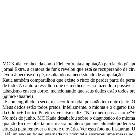
MC Katia, conhecida como Fiel, enfrenta amputação parcial do pé ap
jornal Extra, a cantora de funk revelou que está se recuperando da cir
levou à necrose do pé, resultando na necessidade de amputação.
Katia também compartilhou que existe o risco de perder parte da perna 
de tudo. A cantora ressaltou que os médicos estão fazendo o possíve
tabagismo em seu corpo, mencionando que seus dedos estão todos p
(@mckatiaafiel)
“Estou engolindo a seco, mas conformada, pois não tem outro jeito. 
Meus dedos estão todos pretos. Infelizmente, o mioma e o cigarro 
da Globo+ Tonico Pereira vive crise e diz: “Não quero passar fome
No mês de junho, MC Katia desabafou sobre o diagnóstico do mioma e
quando foi descoberta uma massa no útero que inicialmente poderia se
cirurgia para remover o útero e o ovário. Ver essa foto no Instag
“Há um ano eu fiquei internada no hospital e apareceu uma massa no 