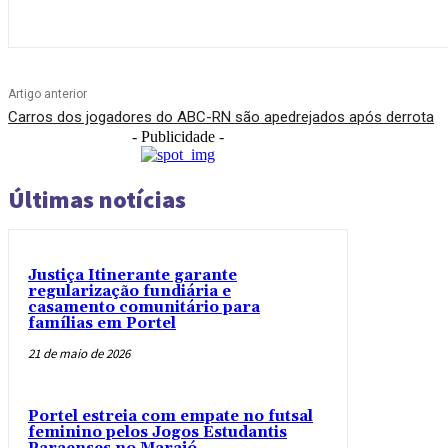
Artigo anterior
Carros dos jogadores do ABC-RN são apedrejados após derrota
- Publicidade -
Últimas notícias
Justiça Itinerante garante
regularização fundiária e
casamento comunitário para
famílias em Portel
21 de maio de 2026
Portel estreia com empate no futsal
feminino pelos Jogos Estudantis