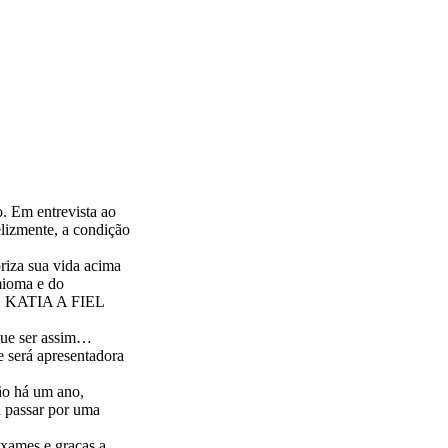
. Em entrevista ao
elizmente, a condição
oriza sua vida acima
mioma e do
 MC KATIA A FIEL
 que ser assim…
 será apresentadora
ão há um ano,
á passar por uma
exames e graças a