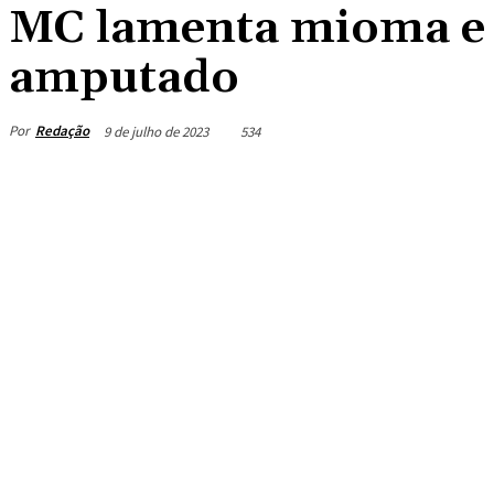
MC lamenta mioma e c
amputado
Por
Redação
9 de julho de 2023
534