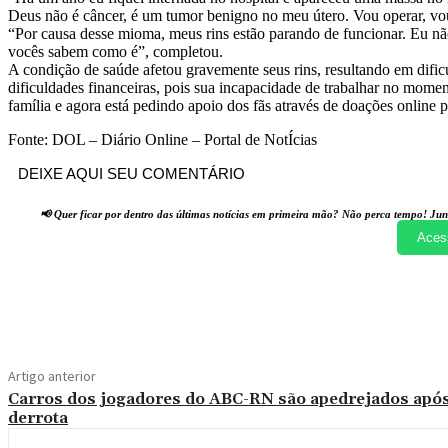
Deus não é câncer, é um tumor benigno no meu útero. Vou operar, vou 
“Por causa desse mioma, meus rins estão parando de funcionar. Eu n
vocês sabem como é”, completou.
A condição de saúde afetou gravemente seus rins, resultando em dif
dificuldades financeiras, pois sua incapacidade de trabalhar no mom
família e agora está pedindo apoio dos fãs através de doações online 
Fonte: DOL – Diário Online – Portal de NotÍcias
DEIXE AQUI SEU COMENTÁRIO
📢 Quer ficar por dentro das últimas notícias em primeira mão? Não perca tempo! Jun
Aces
Compartilhado
Artigo anterior
Carros dos jogadores do ABC-RN são apedrejados apó
derrota