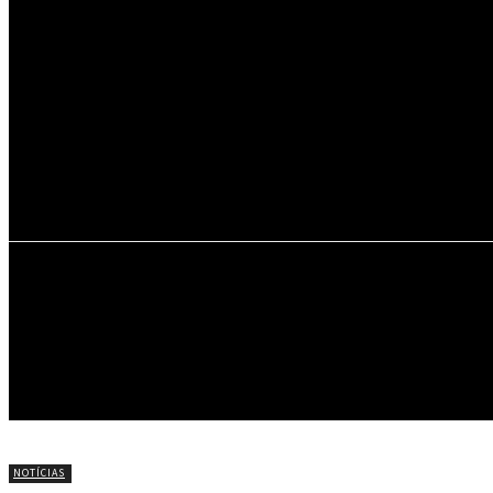
22
C
Portel
INÍCIO
NOTÍCIAS
CÍRIO DE NAZARÉ
NOTÍCIAS