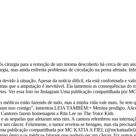
ós cirurgia para a remoção de um mioma descoberto há cerca de um ano
urgia, mas ainda enfrenta problemas de circulação na perna afetada. Inf
devido à situação. Apesar da notícia difícil, ela está conformada e val
l, mas que a amputação é inevitável. Ela lamentou as consequências do 
retos. Ver essa foto no Instagram Uma publicação compartilhada por
Os médicos estão fazendo de tudo, mas a minha vida vale mais. Se tem
fizeram isso comigo”, lamentou.LEIA TAMBÉM:+ Menina prodígio, Alice
”+ Cantores fazem homenagem a Rita Lee no The Voice Kids
 as sequelas que afetaram seus rins. A cantora relembrou sua internaç
r um câncer. Felizmente, o tumor revelou-se benigno, mas ela precisar
ram Uma publicação compartilhada por MC KATIA A FIEL (@mckatiaafiel)
meu útero e os médicos falaram que poderia ser um câncer. Fiz outros 