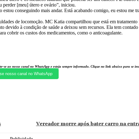
perder [meu] útero e ovário”, iniciou.
ão estou conseguindo mais andar. Está acabando comigo, eu estou me t
iculdades de locomoção. MC Katia compartilhou que está em tratamento
ento devido à condição de saúde a deixou sem recursos. Ela tem contado
para cobrir os custos dos medicamentos, como o anticoagulante.
te-se ao nosso canal no WhatsApp e esteja sempre informado. Clique no link abaixo para se i
se nosso canal no WhatsApp
s
Vereador morre após bater carro na entr
- Publicidade -