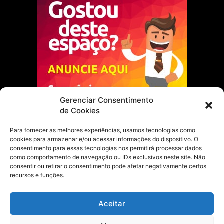
Gerenciar Consentimento
de Cookies
Para fornecer as melhores experiências, usamos tecnologias como
cookies para armazenar e/ou acessar informações do dispositivo. O
Escolha do Editor
consentimento para essas tecnologias nos permitirá processar dados
como comportamento de navegação ou IDs exclusivos neste site. Não
Justiça Itinerante garante regularização
consentir ou retirar o consentimento pode afetar negativamente certos
fundiária e casamento comunitário para
recursos e funções.
famílias em Portel
21 de maio de 2026
Aceitar
Portel estreia com empate no futsal