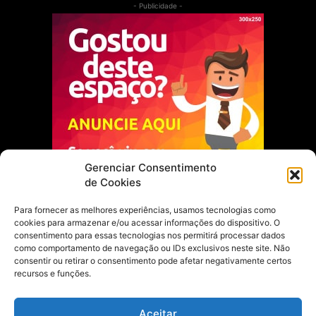
- Publicidade -
Gerenciar Consentimento
de Cookies
Para fornecer as melhores experiências, usamos tecnologias como
cookies para armazenar e/ou acessar informações do dispositivo. O
Escolha do Editor
consentimento para essas tecnologias nos permitirá processar dados
como comportamento de navegação ou IDs exclusivos neste site. Não
Justiça Itinerante garante regularização
consentir ou retirar o consentimento pode afetar negativamente certos
fundiária e casamento comunitário para
recursos e funções.
famílias em Portel
21 de maio de 2026
Aceitar