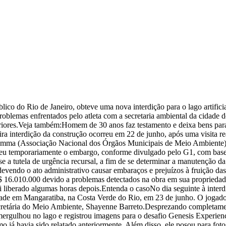
ico do Rio de Janeiro, obteve uma nova interdição para o lago artifici
blemas enfrentados pelo atleta com a secretaria ambiental da cidade d
nteriores.Veja também:Homem de 30 anos faz testamento e deixa bens pa
a interdição da construção ocorreu em 22 de junho, após uma visita re
mma (Associação Nacional dos Órgãos Municipais de Meio Ambiente).
deu temporariamente o embargo, conforme divulgado pelo G1, com base 
a tutela de urgência recursal, a fim de se determinar a manutenção da 
 devendo o ato administrativo causar embaraços e prejuízos à fruição da
 16.010.000 devido a problemas detectados na obra em sua propriedade
oi liberado algumas horas depois.Entenda o casoNo dia seguinte à inter
dade em Mangaratiba, na Costa Verde do Rio, em 23 de junho. O jogad
 secretária do Meio Ambiente, Shayenne Barreto.Desprezando completame
ergulhou no lago e registrou imagens para o desafio Genesis Experienc
 já havia sido relatado anteriormente. Além disso, ele posou para foto