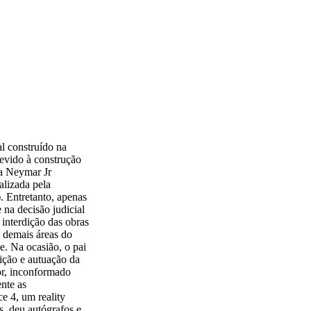
al construído na
evido à construção
ra Neymar Jr
alizada pela
 Entretanto, apenas
na decisão judicial
interdição das obras
s demais áreas do
. Na ocasião, o pai
dição e autuação da
or, inconformado
nte as
e 4, um reality
s, deu autógrafos e