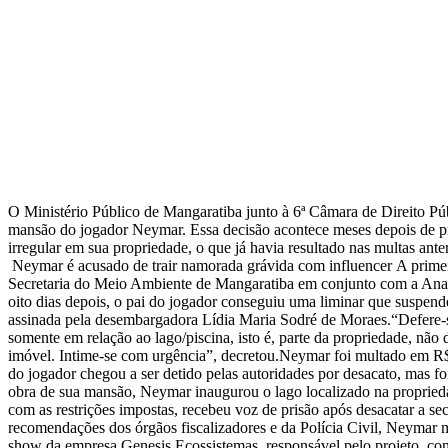
O Ministério Público de Mangaratiba junto à 6ª Câmara de Direito Públ
mansão do jogador Neymar. Essa decisão acontece meses depois de pro
irregular em sua propriedade, o que já havia resultado nas multas a
Neymar é acusado de trair namorada grávida com influencer A primeir
Secretaria do Meio Ambiente de Mangaratiba em conjunto com a Ana
oito dias depois, o pai do jogador conseguiu uma liminar que suspen
assinada pela desembargadora Lídia Maria Sodré de Moraes.“Defere-se 
somente em relação ao lago/piscina, isto é, parte da propriedade, não
imóvel. Intime-se com urgência”, decretou.Neymar foi multado em R$
do jogador chegou a ser detido pelas autoridades por desacato, mas f
obra de sua mansão, Neymar inaugurou o lago localizado na proprie
com as restrições impostas, recebeu voz de prisão após desacatar a
recomendações dos órgãos fiscalizadores e da Polícia Civil, Neymar m
show da empresa Genesis Ecossistemas, responsável pelo projeto, como