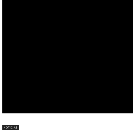
22.8
C
Portel
INÍCIO
NOTÍCIAS
CÍRIO DE NAZARÉ
NOTÍCIAS