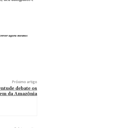
nscrever agora mesmo:
Próximo artigo
entude debate os
vem da Amazônia