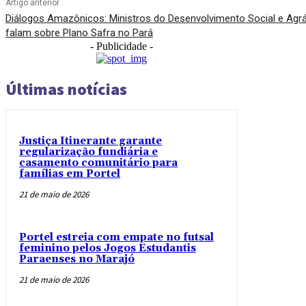
Artigo anterior
Diálogos Amazônicos: Ministros do Desenvolvimento Social e Agrá
falam sobre Plano Safra no Pará
- Publicidade -
Últimas notícias
Justiça Itinerante garante
regularização fundiária e
casamento comunitário para
famílias em Portel
21 de maio de 2026
Portel estreia com empate no futsal
feminino pelos Jogos Estudantis
Paraenses no Marajó
21 de maio de 2026