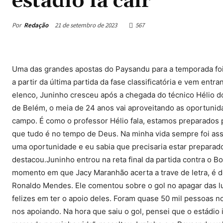
estádio ia cair”
Por
Redação
21 de setembro de 2023
567
Uma das grandes apostas do Paysandu para a temporada foi
a partir da última partida da fase classificatória e vem e
elenco, Juninho cresceu após a chegada do técnico Hélio d
de Belém, o meia de 24 anos vai aproveitando as oportunid
campo. É como o professor Hélio fala, estamos preparados 
que tudo é no tempo de Deus. Na minha vida sempre foi assi
uma oportunidade e eu sabia que precisaria estar preparad
destacou.Juninho entrou na reta final da partida contra o 
momento em que Jacy Maranhão acerta a trave de letra, é d
Ronaldo Mendes. Ele comentou sobre o gol no apagar das lu
felizes em ter o apoio deles. Foram quase 50 mil pessoas n
nos apoiando. Na hora que saiu o gol, pensei que o estádio