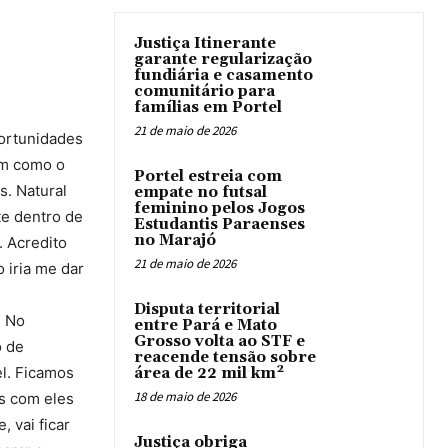
Justiça Itinerante
garante regularização
fundiária e casamento
comunitário para
famílias em Portel
21 de maio de 2026
portunidades
sim como o
Portel estreia com
s. Natural
empate no futsal
feminino pelos Jogos
te dentro de
Estudantis Paraenses
no Marajó
. Acredito
21 de maio de 2026
 iria me dar
Disputa territorial
. No
entre Pará e Mato
Grosso volta ao STF e
o de
reacende tensão sobre
el. Ficamos
área de 22 mil km²
18 de maio de 2026
es com eles
 vai ficar
Justiça obriga