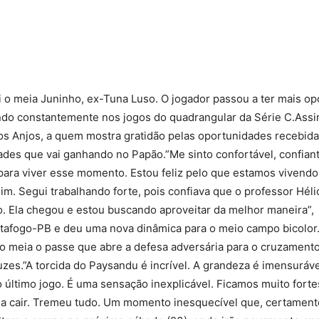
Compartilhado
 o meia Juninho, ex-Tuna Luso. O jogador passou a ter mais o
ntrando constantemente nos jogos do quadrangular da Série C.As
os Anjos, a quem mostra gratidão pelas oportunidades recebida
ades que vai ganhando no Papão.”Me sinto confortável, confian
para viver esse momento. Estou feliz pelo que estamos vivendo
m. Segui trabalhando forte, pois confiava que o professor Hélio
o. Ela chegou e estou buscando aproveitar da melhor maneira”,
Botafogo-PB e deu uma nova dinâmica para o meio campo bicolor
o meia o passe que abre a defesa adversária para o cruzament
zes.”A torcida do Paysandu é incrível. A grandeza é imensuráv
o último jogo. É uma sensação inexplicável. Ficamos muito fort
 ia cair. Tremeu tudo. Um momento inesquecível que, certamente,