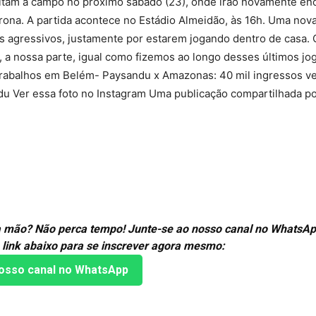
oltam a campo no próximo sábado (23), onde irão novamente enc
ona. A partida acontece no Estádio Almeidão, às 16h. Uma nova 
s agressivos, justamente por estarem jogando dentro de casa. 
 a nossa parte, igual como fizemos ao longo desses últimos jog
 trabalhos em Belém- Paysandu x Amazonas: 40 mil ingressos 
andu Ver essa foto no Instagram Uma publicação compartilhada 
ira mão? Não perca tempo! Junte-se ao nosso canal no WhatsAp
 link abaixo para se inscrever agora mesmo:
osso canal no WhatsApp