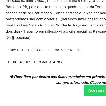
marcado na minha vida”, ressaltou.Juninho e o Paysandu v
Botafogo-PB, pela quarta rodada do quadrangular da Terceir
acesso pode ser carimbado.”Tenho certeza que vão ser mai
pretendemos sair com a vitória. Queremos fazer nosso jogo,
finalizou.Leia Mais:- Rumo ao Nordeste: Paysandu encerra
dois dias- Trabalho em silêncio vira o diferencial no Pays
🐺 (@lobomau)
Fonte: DOL – Diário Online – Portal de NotÍcias
DEIXE AQUI SEU COMENTÁRIO
📢 Quer ficar por dentro das últimas notícias em prime
sempre informado. Clique no
Acesse n