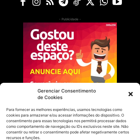
- Publicidade -
Gerenciar Consentimento
de Cookies
Para fornecer as melhores experiências, usamos tecnologias como
cookies para armazenar e/ou acessar informações do dispositivo. O
Escolha do Editor
consentimento para essas tecnologias nos permitirá processar dados
como comportamento de navegação ou IDs exclusivos neste site. Não
Justiça Itinerante garante regularização
consentir ou retirar o consentimento pode afetar negativamente certos
fundiária e casamento comunitário para
recursos e funções.