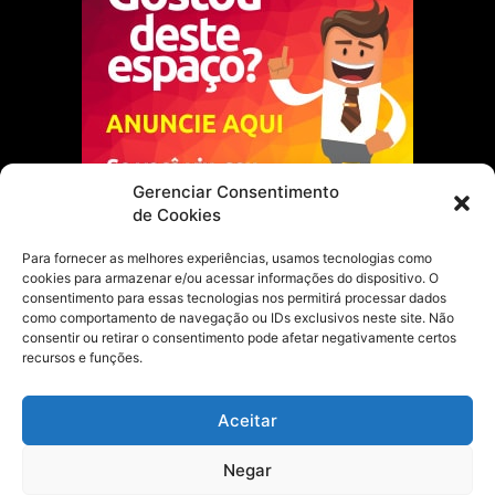
Gerenciar Consentimento
de Cookies
Para fornecer as melhores experiências, usamos tecnologias como
cookies para armazenar e/ou acessar informações do dispositivo. O
Escolha do Editor
consentimento para essas tecnologias nos permitirá processar dados
como comportamento de navegação ou IDs exclusivos neste site. Não
Justiça Itinerante garante regularização
consentir ou retirar o consentimento pode afetar negativamente certos
fundiária e casamento comunitário para
recursos e funções.
famílias em Portel
21 de maio de 2026
Aceitar
Portel estreia com empate no futsal
Negar
feminino pelos Jogos Estudantis Paraenses
no Marajó