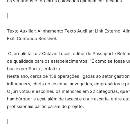
os segundos e terceiros colocados ganham certificados.
|
Texto Auxiliar: Alinhamento Texto Auxiliar: Link Externo: Ali
Exit: Conteúdo Sensível:
O jornalista Luiz Octávio Lucas, editor do Passaporte Belém
de qualidade para os estabelecimentos. “É como se fosse u
boa experiência”, enfatiza.
Neste ano, cerca de 158 operações ligadas ao setor gastron
influencers, chefs de cozinha, advogados, empresários e prof
O júri votou e escolheu os melhores em 22 categorias, que 
hambúrguer e açaí, além de tacacá e churrascaria, entre ou
profissionais participaram do projeto.
|