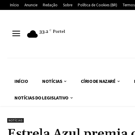
Início
Anuncie
Redação
Sobre
Política de Cookies (BR)
Termos
33.2
C
Portel
INÍCIO
NOTÍCIAS
CÍRIO DE NAZARÉ
NOTÍCIAS DO LEGISLATIVO
NOTÍCIAS
Estrela Azul premia 