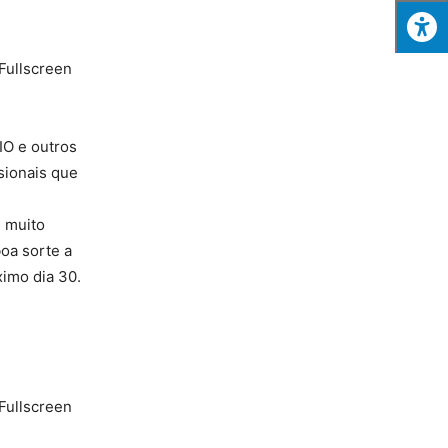
 Fullscreen
IO e outros
sionais que
é muito
oa sorte a
imo dia 30.
 Fullscreen