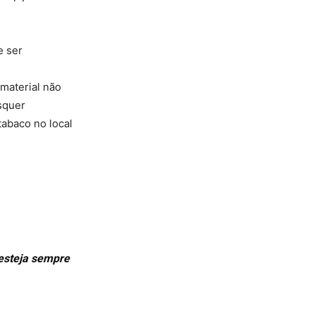
e ser
 material não
isquer
tabaco no local
 esteja sempre