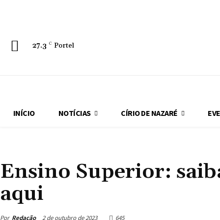
Início
Anuncie
Redação
Sobre
Política de Cookies (BR)
Termos e c
27.3
C
Portel
INÍCIO
NOTÍCIAS
CÍRIO DE NAZARÉ
EV
NOTÍCIAS
Ensino Superior: sai
aqui
Por
Redação
2 de outubro de 2023
645