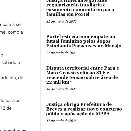
Justiça Itinerante garante
regularização fundiária e
casamento comunitário para
famílias em Portel
21 de maio de 2026
meçam a se
ame, como a
Portel estreia com empate no
futsal feminino pelos Jogos
Estudantis Paraenses no Marajó
21 de maio de 2026
mo
, sábado e
Disputa territorial entre Pará e
Mato Grosso volta ao STF e
ndo dia, de
reacende tensão sobre área de
22 mil km²
18 de maio de 2026
do para as
Justiça obriga Prefeitura de
 12 de
Breves a realizar novo concurso
público após ação do MPPA
17 de maio de 2026
 tecnologias;