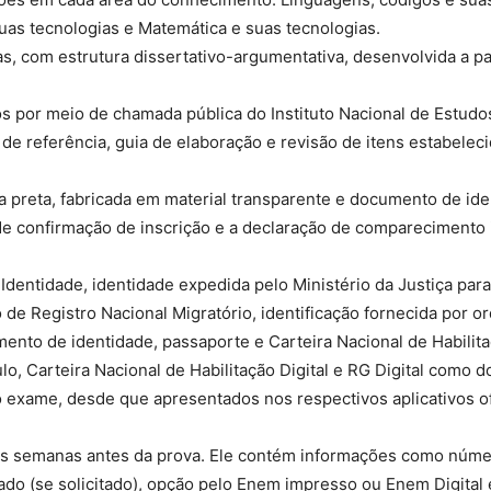
uas tecnologias e Matemática e suas tecnologias.
s, com estrutura dissertativo-argumentativa, desenvolvida a pa
s por meio de chamada pública do Instituto Nacional de Estudo
 de referência, guia de elaboração e revisão de itens estabelec
nta preta, fabricada em material transparente e documento de ide
o de confirmação de inscrição e a declaração de comparecimento
Identidade, identidade expedida pelo Ministério da Justiça para
 de Registro Nacional Migratório, identificação fornecida por o
ento de identidade, passaporte e Carteira Nacional de Habilit
lo, Carteira Nacional de Habilitação Digital e RG Digital como
do exame, desde que apresentados nos respectivos aplicativos of
mas semanas antes da prova. Ele contém informações como núm
izado (se solicitado), opção pelo Enem impresso ou Enem Digital