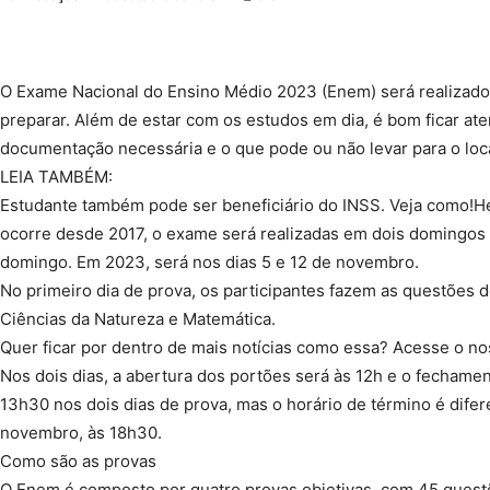
O Exame Nacional do Ensino Médio 2023 (Enem) será realizado
preparar. Além de estar com os estudos em dia, é bom ficar at
documentação necessária e o que pode ou não levar para o loc
LEIA TAMBÉM:
Estudante também pode ser beneficiário do INSS. Veja como!H
ocorre desde 2017, o exame será realizadas em dois domingos 
domingo. Em 2023, será nos dias 5 e 12 de novembro.
No primeiro dia de prova, os participantes fazem as questões
Ciências da Natureza e Matemática.
Quer ficar por dentro de mais notícias como essa? Acesse o n
Nos dois dias, a abertura dos portões será às 12h e o fechament
13h30 nos dois dias de prova, mas o horário de término é difer
novembro, às 18h30.
Como são as provas
O Enem é composto por quatro provas objetivas, com 45 quest