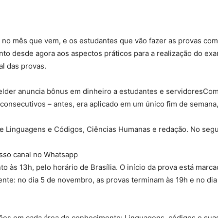
 no mês que vem, e os estudantes que vão fazer as provas co
ento desde agora aos aspectos práticos para a realização do ex
al das provas.
elder anuncia bônus em dinheiro a estudantes e servidoresCo
consecutivos – antes, era aplicado em um único fim de semana
 de Linguagens e Códigos, Ciências Humanas e redação. No segu
osso canal no Whatsapp
o às 13h, pelo horário de Brasília. O início da prova está marca
ente: no dia 5 de novembro, as provas terminam às 19h e no dia
ões em cada área do conhecimento: Linguagens, códigos e suas