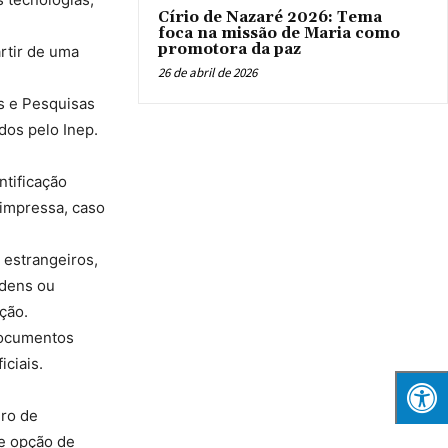
Círio de Nazaré 2026: Tema
foca na missão de Maria como
promotora da paz
rtir de uma
26 de abril de 2026
s e Pesquisas
idos pelo Inep.
ntificação
 impressa, caso
 estrangeiros,
rdens ou
ação.
 documentos
iciais.
ero de
 e opção de