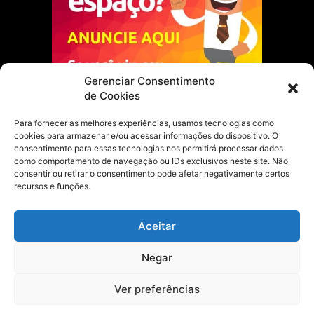
Gerenciar Consentimento
de Cookies
Para fornecer as melhores experiências, usamos tecnologias como
cookies para armazenar e/ou acessar informações do dispositivo. O
Escolha do Editor
consentimento para essas tecnologias nos permitirá processar dados
como comportamento de navegação ou IDs exclusivos neste site. Não
Justiça Itinerante garante regularização
consentir ou retirar o consentimento pode afetar negativamente certos
fundiária e casamento comunitário para
recursos e funções.
famílias em Portel
21 de maio de 2026
Aceitar
Portel estreia com empate no futsal
Negar
feminino pelos Jogos Estudantis Paraenses
no Marajó
21 de maio de 2026
Ver preferências