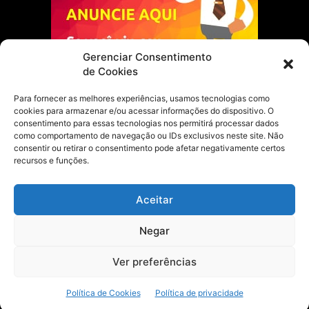
Gerenciar Consentimento
de Cookies
Para fornecer as melhores experiências, usamos tecnologias como
cookies para armazenar e/ou acessar informações do dispositivo. O
Escolha do Editor
consentimento para essas tecnologias nos permitirá processar dados
como comportamento de navegação ou IDs exclusivos neste site. Não
Justiça Itinerante garante regularização
consentir ou retirar o consentimento pode afetar negativamente certos
fundiária e casamento comunitário para
recursos e funções.
famílias em Portel
21 de maio de 2026
Aceitar
Portel estreia com empate no futsal
Negar
feminino pelos Jogos Estudantis Paraenses
no Marajó
21 de maio de 2026
Ver preferências
Política de Cookies
Política de privacidade