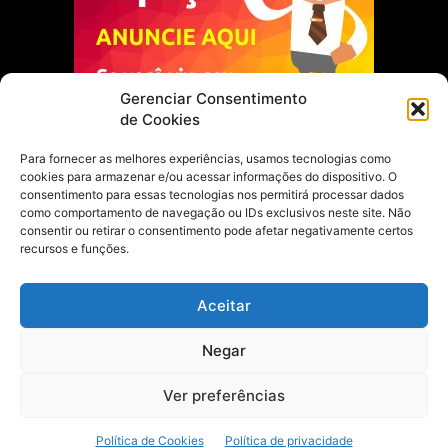
Gerenciar Consentimento
de Cookies
Para fornecer as melhores experiências, usamos tecnologias como
cookies para armazenar e/ou acessar informações do dispositivo. O
Escolha do Editor
consentimento para essas tecnologias nos permitirá processar dados
como comportamento de navegação ou IDs exclusivos neste site. Não
Justiça Itinerante garante regularização
consentir ou retirar o consentimento pode afetar negativamente certos
fundiária e casamento comunitário para
recursos e funções.
famílias em Portel
21 de maio de 2026
Aceitar
Portel estreia com empate no futsal
Negar
feminino pelos Jogos Estudantis Paraenses
no Marajó
21 de maio de 2026
Ver preferências
Política de Cookies
Política de privacidade