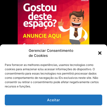
Gerenciar Consentimento
de Cookies
Para fornecer as melhores experiências, usamos tecnologias como
cookies para armazenar e/ou acessar informações do dispositivo. O
Escolha do Editor
consentimento para essas tecnologias nos permitirá processar dados
como comportamento de navegação ou IDs exclusivos neste site. Não
Justiça Itinerante garante regularização
consentir ou retirar o consentimento pode afetar negativamente certos
fundiária e casamento comunitário para
recursos e funções.
famílias em Portel
21 de maio de 2026
Aceitar