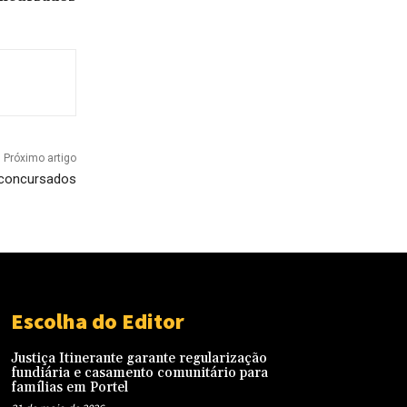
Próximo artigo
 concursados
Escolha do Editor
Justiça Itinerante garante regularização
fundiária e casamento comunitário para
famílias em Portel