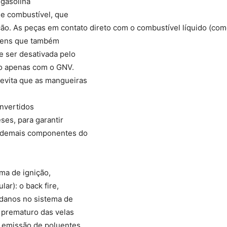
 gasolina
de combustível, que
ão. As peças em contato direto com o combustível líquido (com
 itens que também
e ser desativada pelo
do apenas com o GNV.
evita que as mangueiras
nvertidos
ses, para garantir
s demais componentes do
ma de ignição,
ar): o back fire,
 danos no sistema de
e prematuro das velas
r emissão de poluentes