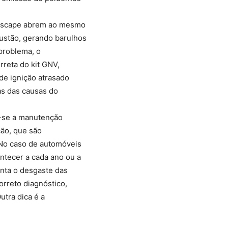
e escape abrem ao mesmo
ustão, gerando barulhos
 problema, o
rreta do kit GNV,
de ignição atrasado
as das causas do
a-se a manutenção
ção, que são
 No caso de automóveis
tecer a cada ano ou a
nta o desgaste das
orreto diagnóstico,
utra dica é a