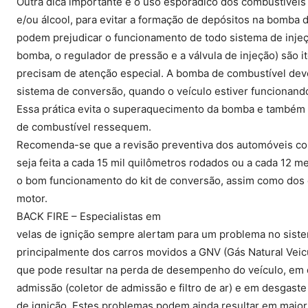
Outra dica importante é o uso esporádico dos combustíveis
e/ou álcool, para evitar a formação de depósitos na bomba 
podem prejudicar o funcionamento de todo sistema de injeç
bomba, o regulador de pressão e a válvula de injeção) são
precisam de atenção especial. A bomba de combustível dev
sistema de conversão, quando o veículo estiver funcionan
Essa prática evita o superaquecimento da bomba e também 
de combustível ressequem.
Recomenda-se que a revisão preventiva dos automóveis co
seja feita a cada 15 mil quilômetros rodados ou a cada 12 me
o bom funcionamento do kit de conversão, assim como do
motor.
BACK FIRE – Especialistas em
velas de ignição sempre alertam para um problema no siste
principalmente dos carros movidos a GNV (Gás Natural Veicul
que pode resultar na perda de desempenho do veículo, em
admissão (coletor de admissão e filtro de ar) e em desgast
de ignição. Estes problemas podem ainda resultar em maio