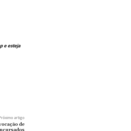
p e esteja
Próximo artigo
vocação de
ncursados