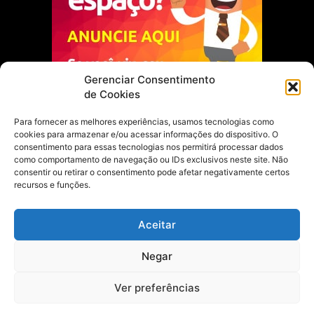
Gerenciar Consentimento
de Cookies
Para fornecer as melhores experiências, usamos tecnologias como
cookies para armazenar e/ou acessar informações do dispositivo. O
Escolha do Editor
consentimento para essas tecnologias nos permitirá processar dados
como comportamento de navegação ou IDs exclusivos neste site. Não
Justiça Itinerante garante regularização
consentir ou retirar o consentimento pode afetar negativamente certos
fundiária e casamento comunitário para
recursos e funções.
famílias em Portel
21 de maio de 2026
Aceitar
Portel estreia com empate no futsal
Negar
feminino pelos Jogos Estudantis Paraenses
no Marajó
21 de maio de 2026
Ver preferências