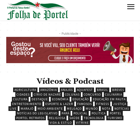
- Publicidade -
Vídeos & Podcast
AGRICULTURA
AMAZÔNIA
ANAJÁS
AQUAFEST
BRASIL
BREVES
CIDADES
CÍRIO DE NAZARÉ
COLUNAS
CONCURSO
CULINÁRIA
CULTURA
DESTAQUE
ECONÔMIA
EDUCAÇÃO
EDUCAÇÃO EM PAUTA
ENTRETENIMENTO
ESPORTE & LAZER
FAMOSOS
FITNESS
JUSTIÇA
LIVE
MARAJÓ
MEIO AMBIENTE
MELGAÇO
MUNDO
NOTA
NOTÍCIAS
NOTÍCIAS DO LEGISLATIVO
PARÁ
POLICIAL
POLÍTICA
PORTEL
PORTEL RETRATOS
RELIGIOSA
SAÚDE
TECNOLOGIA
TURISMO
VIDA & ESTILO
VITRINE