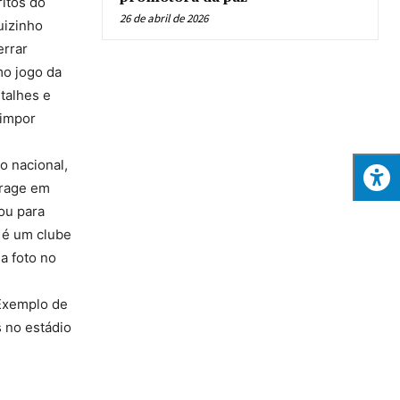
itos do
26 de abril de 2026
uizinho
errar
mo jogo da
talhes e
 impor
o nacional,
erage em
ou para
s é um clube
a foto no
“Exemplo de
 no estádio