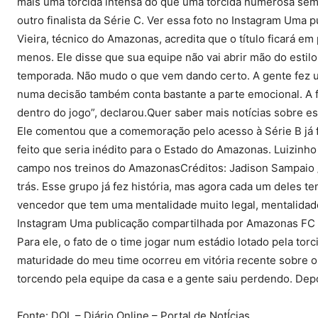
mais uma torcida intensa do que uma torcida numerosa sem
outro finalista da Série C. Ver essa foto no Instagram Uma 
Vieira, técnico do Amazonas, acredita que o título ficará e
menos. Ele disse que sua equipe não vai abrir mão do estilo
temporada. Não mudo o que vem dando certo. A gente fez 
numa decisão também conta bastante a parte emocional. A fin
dentro do jogo”, declarou.Quer saber mais notícias sobre
Ele comentou que a comemoração pelo acesso à Série B já fic
feito que seria inédito para o Estado do Amazonas. Luizinho
campo nos treinos do AmazonasCréditos: Jadison Sampaio / 
trás. Esse grupo já fez história, mas agora cada um deles 
vencedor que tem uma mentalidade muito legal, mentalidade 
Instagram Uma publicação compartilhada por Amazonas FC 
Para ele, o fato de o time jogar num estádio lotado pela 
maturidade do meu time ocorreu em vitória recente sobre o
torcendo pela equipe da casa e a gente saiu perdendo. Depoi
Fonte: DOL – Diário Online – Portal de NotÍcias