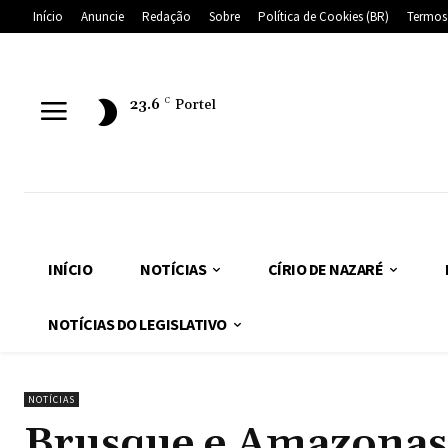
Início
Anuncie
Redação
Sobre
Política de Cookies (BR)
Termos
23.6
C
Portel
INÍCIO
NOTÍCIAS
CÍRIO DE NAZARÉ
NOTÍCIAS DO LEGISLATIVO
NOTÍCIAS
Brusque e Amazonas 