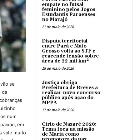
empate no futsal
feminino pelos Jogos
Estudantis Paraenses
no Marajó
21 de maio de 2026
Disputa territorial
entre Pará e Mato
Grosso volta ao STF e
reacende tensão sobre
área de 22 mil km²
18 de maio de 2026
Justiça obriga
 vão se
Prefeitura de Breves a
l da
realizar novo concurso
público após ação do
 cobranças
MPPA
uizinho
17 de maio de 2026
amos num
Círio de Nazaré 2026:
 paixão, em
Tema foca na missão
s vale muito
de Maria como
promotora da paz