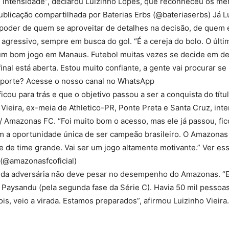
 intensidade”, declarou Luizinho Lopes, que reconheceu os mér
publicação compartilhada por Baterias Erbs (@bateriaserbs) Já L
m poder de quem se aproveitar de detalhes na decisão, de quem 
 agressivo, sempre em busca do gol. “É a cereja do bolo. O últi
um bom jogo em Manaus. Futebol muitas vezes se decide em de
al está aberta. Estou muito confiante, a gente vai procurar se
 esporte? Acesse o nosso canal no WhatsApp
ou para trás e que o objetivo passou a ser a conquista do títul
 Vieira, ex-meia de Athletico-PR, Ponte Preta e Santa Cruz, int
Amazonas FC. “Foi muito bom o acesso, mas ele já passou, fic
tem a oportunidade única de ser campeão brasileiro. O Amazona
de time grande. Vai ser um jogo altamente motivante.” Ver ess
(@amazonasfcoficial)
torcida adversária não deve pesar no desempenho do Amazonas. 
 Paysandu (pela segunda fase da Série C). Havia 50 mil pessoas
s, veio a virada. Estamos preparados”, afirmou Luizinho Vieira.