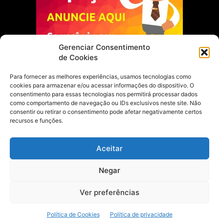
Gerenciar Consentimento
de Cookies
Para fornecer as melhores experiências, usamos tecnologias como
cookies para armazenar e/ou acessar informações do dispositivo. O
Escolha do Editor
consentimento para essas tecnologias nos permitirá processar dados
como comportamento de navegação ou IDs exclusivos neste site. Não
Justiça Itinerante garante regularização
consentir ou retirar o consentimento pode afetar negativamente certos
fundiária e casamento comunitário para
recursos e funções.
famílias em Portel
21 de maio de 2026
Aceitar
Portel estreia com empate no futsal
Negar
feminino pelos Jogos Estudantis Paraenses
no Marajó
21 de maio de 2026
Ver preferências
Política de Cookies
Política de privacidade