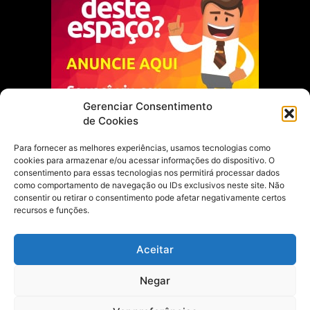
Gerenciar Consentimento
de Cookies
Para fornecer as melhores experiências, usamos tecnologias como
cookies para armazenar e/ou acessar informações do dispositivo. O
Escolha do Editor
consentimento para essas tecnologias nos permitirá processar dados
como comportamento de navegação ou IDs exclusivos neste site. Não
Justiça Itinerante garante regularização
consentir ou retirar o consentimento pode afetar negativamente certos
fundiária e casamento comunitário para
recursos e funções.
famílias em Portel
21 de maio de 2026
Aceitar
Portel estreia com empate no futsal
Negar
feminino pelos Jogos Estudantis Paraenses
no Marajó