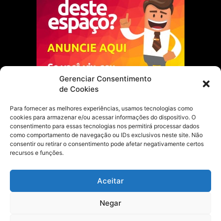
Gerenciar Consentimento
de Cookies
Para fornecer as melhores experiências, usamos tecnologias como
cookies para armazenar e/ou acessar informações do dispositivo. O
Escolha do Editor
consentimento para essas tecnologias nos permitirá processar dados
como comportamento de navegação ou IDs exclusivos neste site. Não
Justiça Itinerante garante regularização
consentir ou retirar o consentimento pode afetar negativamente certos
fundiária e casamento comunitário para
recursos e funções.
famílias em Portel
21 de maio de 2026
Aceitar
Portel estreia com empate no futsal
Negar
feminino pelos Jogos Estudantis Paraenses
no Marajó